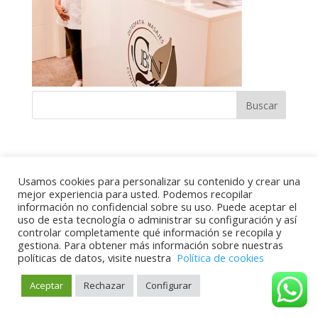
Usamos cookies para personalizar su contenido y crear una
mejor experiencia para usted. Podemos recopilar
Bulevar 9,1 D, 50410 Cuarte de Huerva, Zaragoza -
información no confidencial sobre su uso. Puede aceptar el
uso de esta tecnología o administrar su configuración y así
607 370 377-
Polítiva de Privacidad
-
Aviso Legal -
-
controlar completamente qué información se recopila y
Política de Cookies
gestiona. Para obtener más información sobre nuestras
políticas de datos, visite nuestra
Política de cookies
Aceptar
Rechazar
Configurar